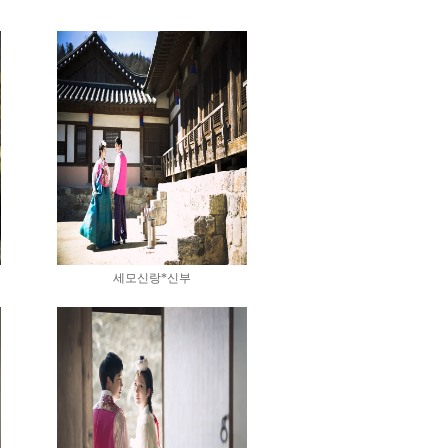
세모신랑*신부