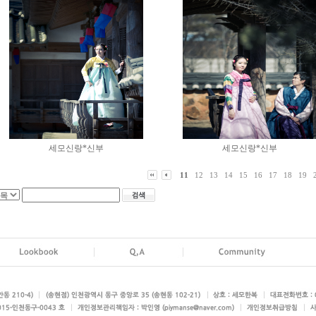
세모신랑*신부
세모신랑*신부
11
12
13
14
15
16
17
18
19