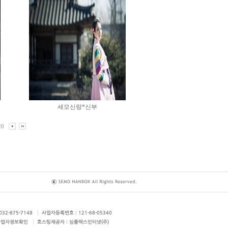
세모신랑*신부
20