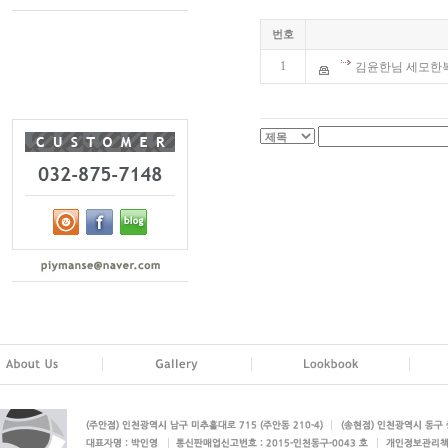
번호
1
김윤한님 세모한